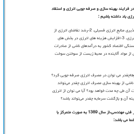
در فرایند بهینه سازی و صرفه جویی انرژی و استفاد
ی باد داشته باشیم :
1-حفظ منابع طبیعی برای نسل های آینده به دلیل روند پايان پذيري منابع انرژي فسيلي. 2-رشد تقاضاي انرژي از
طريق گسترش سيستم هاي عرضه و توسعه مصرف کنندگان انرژی. 3-افزایش هزینه های انرژی در بخش های
کشاورزی ، حمل و نقل و در سبد زندگی مردم. 4- وابستگي اقتصاد کشور به درآمدهاي ناشي از صادرات
 فسیلی. 5- انتشار حجم زيادي از مواد آلاينده در محيط زيست از سوختن سوخت
د؛
چقدر می توان در مصرف انرژی صرفه جویی کرد؟
ناشی از بهینه سازی مصرف انرژی چقدر می‌تواند
 آن طی چه مدت خواهد بود؟ آیا می توان از انرژی
ه آن و بازگشت سرمایه چقدر می‌تواند باشد؟
شرکت خدمات انرژی یلدای سهند با بیش از 25 سال تجربه کار فنی مهندسی،از سال 1389 به صورت متمرکز با
ما می باشد: